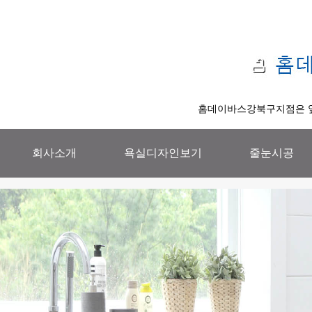
홈데이바스강북구지점은 앞
회사소개
욕실디자인보기
줄눈시공